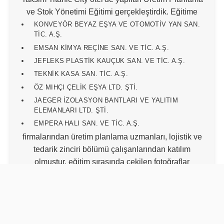
ve Stok Yönetimi Eğitimi gerçekleştirdik. Eğitime
KONVEYÖR BEYAZ EŞYA VE OTOMOTİV YAN SAN.
TİC. A.Ş.
EMSAN KİMYA REÇİNE SAN. VE TİC. A.Ş.
JEFLEKS PLASTİK KAUÇUK SAN. VE TİC. A.Ş.
TEKNİK KASA SAN. TİC. A.Ş.
ÖZ MIHÇI ÇELİK EŞYA LTD. ŞTİ.
JAEGER İZOLASYON BANTLARI VE YALITIM
ELEMANLARI LTD. ŞTİ.
EMPERA HALI SAN. VE TİC. A.Ş.
firmalarından üretim planlama uzmanları, lojistik ve
tedarik zinciri bölümü çalışanlarından katılım
olmuştur. eğitim sırasında çekilen fotoğraflar
aşağıdadır.