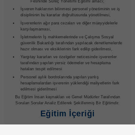
Feshinde Süreç Yönetimi Eğitimi amacı;
İşveren haklarının bilinmesi personel yönetiminin ve iş
disiplininin bu kararlar doğrultusunda yönetilmesi,
İşverenlerin ağır para cezaları ve diğer müeyyidelerle
karşılaşmaması,
İşletmelerin İş mahkemelerinde ve Çalışma Sosyal
güvenlik Bakanlığı tarafından yapılacak denetlemelerde
hazır olması ve eksiklerinin fark edilip giderilmesi,
Yargıtay kararları ve özelgeler neticesinde işverenler
tarafından yapılan yersiz ödemeler ve hesaplama
hataları tespit edilmesi
Personel aylık bordrolarında yapılan yanlış
hesaplamalardan işverenin yüklendiği maliyetlerin fark
edilmesi giderilmesi
Bu Eğitim İnsan kaynakları ve Genel Müdürler Tarafından
Sorulan Sorular Analiz Edilerek Şekillenmiş Bir Eğitimdir.
Eğitim İçeriği
İş Kanuna göre “ispat yükümlülüğü” işverende olduğuna
göre, işverenin nasıl bir özlük dosyası oluşturması