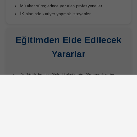
Mülakat süreçlerinde yer alan profesyoneller
İK alanında kariyer yapmak isteyenler
Eğitimden Elde Edilecek
Yararlar
Yetkinlik bazlı mülakat tekniklerini öğrenerek daha
isabetli işe alım kararları alma
Adayların yetkinliklerini doğru analiz etme ve
değerlendirme becerisi kazanma
Yapılandırılmış ve sistematik mülakat süreçleri
oluşturma
Önyargısız, objektif ve adil işe alım süreçleri tasarlama
Doğru aday seçiminde hata oranını azaltarak iş gücü
verimliliğini artırma