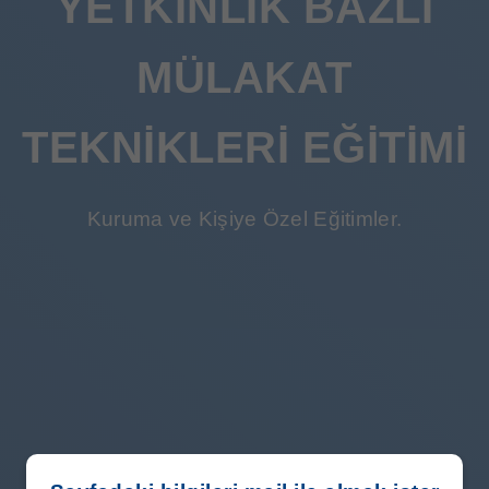
YETKINLIK BAZLI
MÜLAKAT
TEKNIKLERI EĞITIMI
Kuruma ve Kişiye Özel Eğitimler.